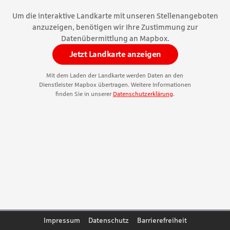
a
Um die interaktive Landkarte mit unseren Stellenangeboten
anzuzeigen, benötigen wir Ihre Zustimmung zur
n
Datenübermittlung an Mapbox.
d
Jetzt Landkarte anzeigen
o
Mit dem Laden der Landkarte werden Daten an den
r
Dienstleister Mapbox übertragen. Weitere Informationen
finden Sie in unserer
Datenschutzerklärung
.
t
–
S
p
a
r
k
Impressum
Datenschutz
Barrierefreiheit