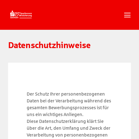
Zum
Inhalt
springen
Zur
Navigation
springen
Datenschutzhinweise
Zum
Footer
springen
Der Schutz Ihrer personenbezogenen
Daten bei der Verarbeitung während des
gesamten Bewerbungsprozesses ist für
uns ein wichtiges Anliegen.
Diese Datenschutzerklärung klärt Sie
über die Art, den Umfang und Zweck der
Verarbeitung von personenbezogenen