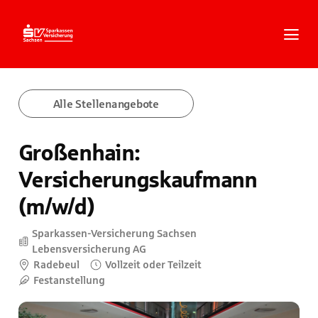
Zum
Inhalt
springen
Zur
Navigation
springen
Zum
Alle Stellenangebote
Footer
springen
Großenhain:
Versicherungskaufmann
(m/w/d)
Sparkassen-Versicherung Sachsen
Lebensversicherung AG
Radebeul
Vollzeit oder Teilzeit
Festanstellung